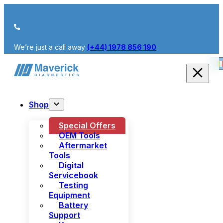
We’re just a call away
(+44) 1978 856 190
Shop
Special Offers
OEM Tools
Aftermarket
Tools
Digital
Servicebook
Testing
Equipment
Battery
Support